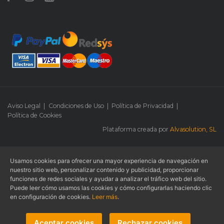
Aviso Legal
|
Condiciones de Uso
|
Política de Privacidad
|
Política de Cookies
Plataforma creada por
Alvasolution, SL
Usamos cookies para ofrecer una mayor experiencia de navegación en
© 2026 -
Lacasa Litner Learning
- Todos los derechos reservados.
nuestro sitio web, personalizar contenido y publicidad, proporcionar
funciones de redes sociales y ayudar a analizar el tráfico web del sitio.
Métodos de pago aceptados:
Puede leer cómo usamos las cookies y cómo configurarlas haciendo clic
en configuración de cookies.
Leer más
.
Aceptar cookies
Rechazar cookies