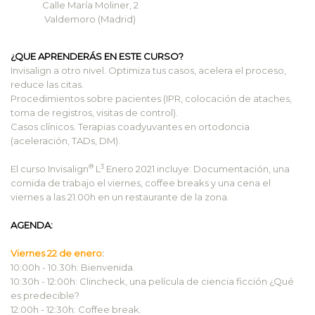
Calle María Moliner, 2
Valdemoro (Madrid)
)
¿QUE APRENDERÁS EN ESTE CURSO?
Invisalign a otro nivel. Optimiza tus casos, acelera el proceso,
reduce las citas.
Procedimientos sobre pacientes (IPR, colocación de ataches,
toma de registros, visitas de control).
Casos clínicos. Terapias coadyuvantes en ortodoncia
(aceleración, TADs, DM).
®
3
El curso Invisalign
L
Enero 2021 incluye: Documentación, una
comida de trabajo el viernes, coffee breaks y una cena el
viernes a las 21.00h en un restaurante de la zona.
AGENDA:
Viernes 22 de enero
:
10:00h - 10.30h: Bienvenida.
10:30h - 12:00h: Clincheck, una película de ciencia ficción ¿Qué
es predecible?
12:00h - 12:30h: Coffee break
.