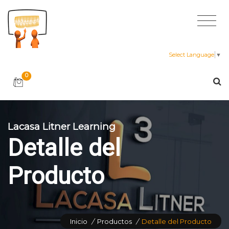
Select Language
▼
0
Lacasa Litner Learning
Detalle del
Producto
Inicio
/
Productos
/
Detalle del Producto